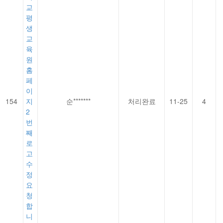
교
평
생
교
육
원
홈
페
이
154
지
순*******
처리완료
11-25
4
2
번
째
로
고
수
정
요
청
합
니