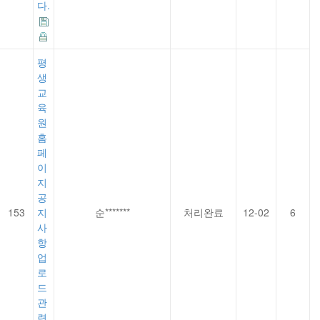
다.
평
생
교
육
원
홈
페
이
지
공
153
지
순*******
처리완료
12-02
6
사
항
업
로
드
관
련