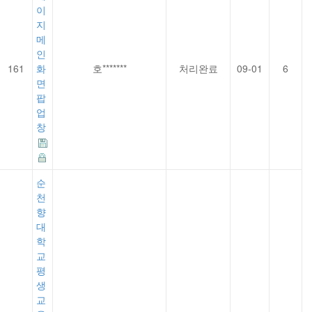
이
지
메
인
161
화
호*******
처리완료
09-01
6
면
팝
업
창
순
천
향
대
학
교
평
생
교