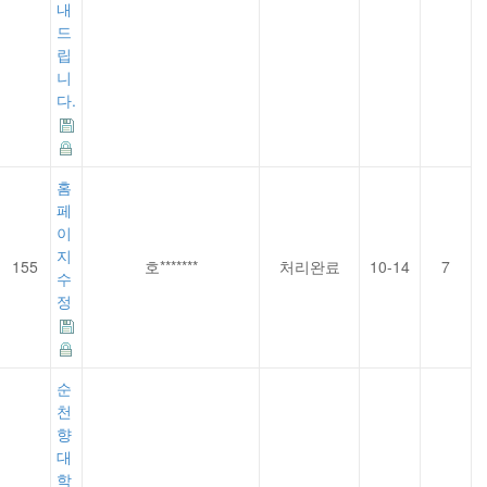
내
드
립
니
다.
홈
페
이
지
155
호*******
처리완료
10-14
7
수
정
순
천
향
대
학