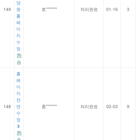
양
149
원
호*******
처리완료
01-16
3
홈
페
이
지
수
정
홈
페
이
지
전
148
면
충*******
처리완료
02-03
9
수
정
3