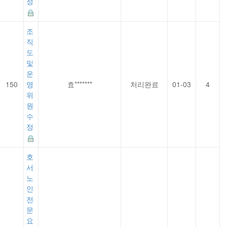
정
조
직
도
및
운
150
영
효*******
처리완료
01-03
4
위
원
수
정
호
서
노
인
전
문
요