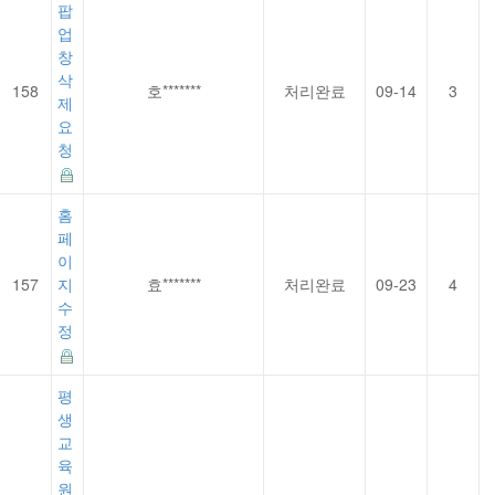
팝
업
창
삭
158
호*******
처리완료
09-14
3
제
요
청
홈
페
이
157
지
효*******
처리완료
09-23
4
수
정
평
생
교
육
원