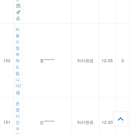
비
용
수
정
부
152
탁
효*******
처리완료
12-05
3
드
립
니
다!
운
영
시
151
간
순*******
처리완료
12-20
4
수