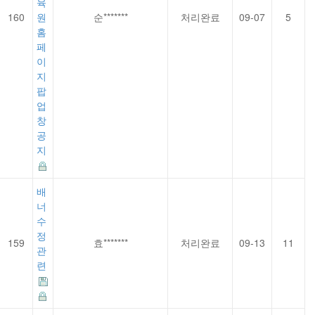
육
160
원
순*******
처리완료
09-07
5
홈
페
이
지
팝
업
창
공
지
배
너
수
정
159
효*******
처리완료
09-13
11
관
련