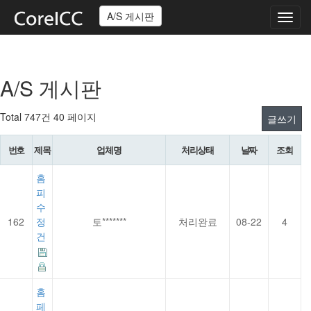
A/S 게시판
Toggl
navig
A/S 게시판
Total 747건
40 페이지
글쓰기
번호
제목
업체명
처리상태
날짜
조회
홈
피
수
162
정
토*******
처리완료
08-22
4
건
홈
페