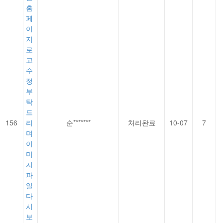
홈
페
이
지
로
고
수
정
부
탁
드
156
리
순*******
처리완료
10-07
7
며
이
미
지
파
일
다
시
보