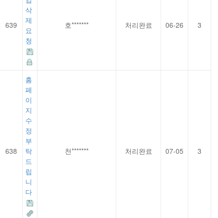
삭
제
639
호*******
처리완료
06-26
3
요
청
홈
페
이
지
수
정
부
638
탁
천*******
처리완료
07-05
3
드
립
니
다