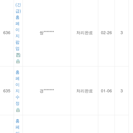
(긴
급)
홈
페
이
636
쌍*******
처리완료
02-26
3
지
팝
업
홈
페
이
635
지
경*******
처리완료
01-06
3
수
정
홈
페