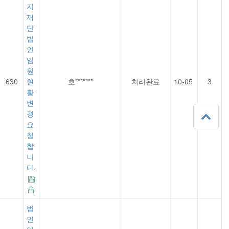
지
재
단
법
인
임
원
630
현
호*******
처리완료
10-05
3
황
변
경
요
청
합
니
다.
법
인