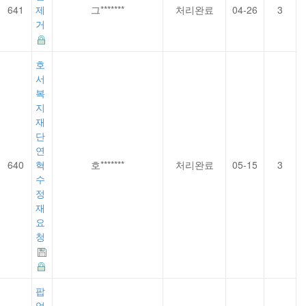
641
제
그*******
처리완료
04-26
3
거
호
서
복
지
재
단
연
640
혁
호*******
처리완료
05-15
3
수
정
재
요
청
팝
업