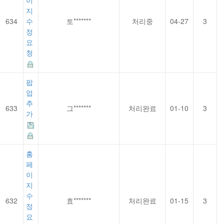
이
지
634
수
토*******
처리중
04-27
3
정
요
청
팝
업
추
633
그*******
처리완료
01-10
3
가
홈
페
이
지
수
632
효*******
처리완료
01-15
3
정
요