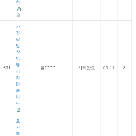
청
사
진
팝
업
창
이
열
631
플*******
처리완료
03-11
3
리
지
않
습
니
다
호
서
복