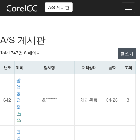
A/S 게시판
Toggl
navig
A/S 게시판
Total 747건
8 페이지
글쓰기
번호
제목
업체명
처리상태
날짜
조회
팝
업
창
642
요
호*******
처리완료
04-26
3
청
팝
업