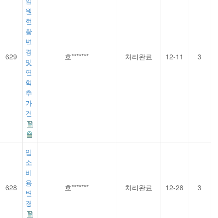
임
원
현
황
변
경
629
호*******
처리완료
12-11
3
및
연
혁
추
가
건
입
소
비
용
628
호*******
처리완료
12-28
3
변
경