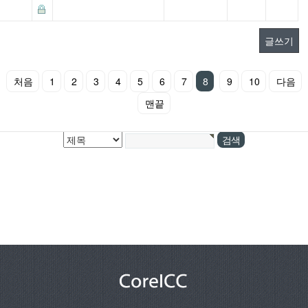
글쓰기
처음
1
2
3
4
5
6
7
8
9
10
다음
맨끝