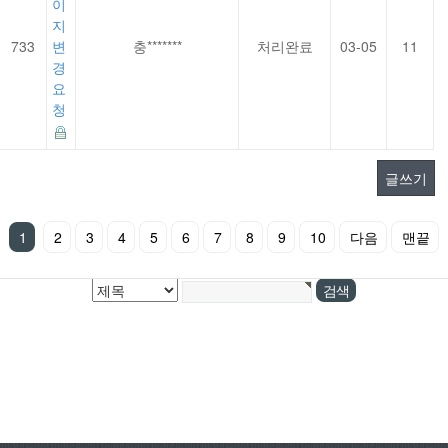
이
지
733
변
충*******
처리완료
03-05
11
경
요
청
글쓰기
1
2
3
4
5
6
7
8
9
10
다음
맨끝