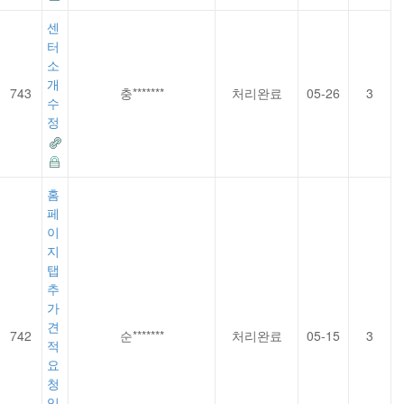
센
터
소
개
743
충*******
처리완료
05-26
3
수
정
홈
페
이
지
탭
추
가
견
742
순*******
처리완료
05-15
3
적
요
청
입