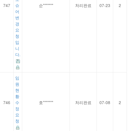
747
슈
순*******
처리완료
07-23
2
어
변
경
요
청
입
니
다.
임
원
현
황
746
수
호*******
처리완료
07-08
2
정
요
청