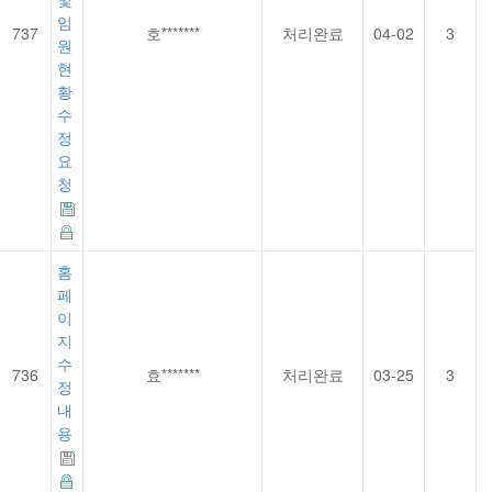
임
737
호*******
처리완료
04-02
3
원
현
황
수
정
요
청
홈
페
이
지
수
736
효*******
처리완료
03-25
3
정
내
용