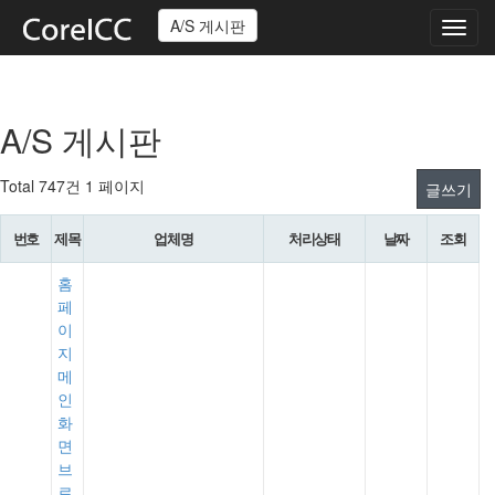
A/S 게시판
Toggl
navig
A/S 게시판
Total 747건
1 페이지
글쓰기
번호
제목
업체명
처리상태
날짜
조회
홈
페
이
지
메
인
화
면
브
로