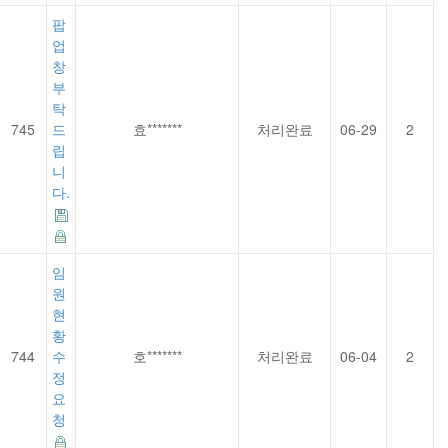
팝
업
창
부
탁
745
드
효*******
처리완료
06-29
2
립
니
다.
임
원
현
황
744
수
호*******
처리완료
06-04
2
정
요
청