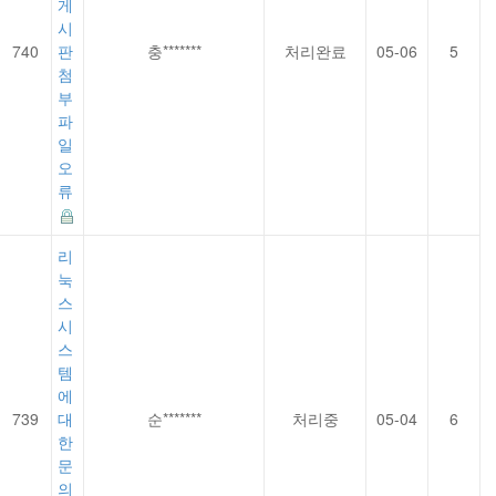
게
시
740
판
충*******
처리완료
05-06
5
첨
부
파
일
오
류
리
눅
스
시
스
템
에
739
대
순*******
처리중
05-04
6
한
문
의