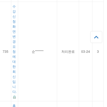
수
강
신
청
화
면
변
경
요
735
청
순*******
처리완료
03-24
3
에
대
한
회
신
입
니
다.
홈