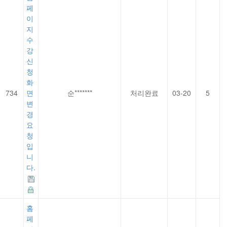
페
이
지
수
강
신
청
화
734
면
순*******
처리완료
03-20
5
변
경
요
청
입
니
다.
홈
페