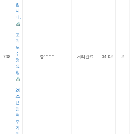
입
니
다.
조
직
도
수
738
충*******
처리완료
04-02
2
정
요
청
20
25
년
연
혁
추
가
및