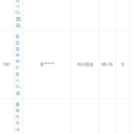
니
다.
팝
업
창
부
탁
741
효*******
처리완료
05-14
3
드
립
니
다.
홈
페
이
지
내